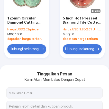
Hubungi kami
125mm Circular
5 Inch Hot Pressed
Diamond Cutting
Diamond Tile Cutter
Mata Bor Logam
DiscCeramic Saw
Blade Pisau Gergaji
Harga:
USD2.02/piece
Harga:
USD 1.85-2.61 Unit price
Blade Untuk
Keramik
MOQ:
1000
MOQ:
50
Memotong Keramik
Mata Bor HSS
dapatkan harga terbaru
dapatkan harga terbaru
Mata Bor Kayu
Hubungi sekarang
Hubungi sekarang
Bit Inti Berlian
Mata Bor Ubin
Tinggalkan Pesan
Kami Akan Membalas Dengan Cepat
Mata Bor Batu
Pemotong berbentuk lingkaran
gergaji lubang logam