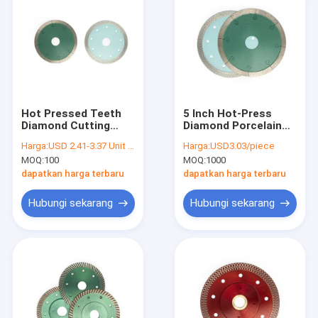
Hot Pressed Teeth
5 Inch Hot-Press
Diamond Cutting
Diamond Porcelain
Blade Pisau Gergaji
Blade Pisau Gergaji
Harga:
USD 2.41-3.37 Unit price
Harga:
USD3.03/piece
Keramik Untuk
Keramik
MOQ:
100
MOQ:
1000
Gergaji Melingkar
dapatkan harga terbaru
dapatkan harga terbaru
Hubungi sekarang
Hubungi sekarang
Rumah
Produk
Tentang kita