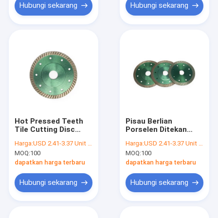
Hubungi sekarang
Hubungi sekarang
Hot Pressed Teeth
Pisau Berlian
Tile Cutting Disc
Porselen Ditekan
Pisau Gergaji
Panas Memotong
Harga:
USD 2.41-3.37 Unit price
Harga:
USD 2.41-3.37 Unit price
Keramik Untuk
Pisau Gergaji
MOQ:
100
MOQ:
100
Penggiling
Keramik
dapatkan harga terbaru
dapatkan harga terbaru
Hubungi sekarang
Hubungi sekarang