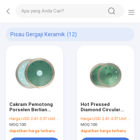
Pisau Gergaji Keramik
(12)
Cakram Pemotong
Hot Pressed
Porselen Berlian
Diamond Circular
Ditekan Panas Pisau
Saw Ceramic Saw
Harga:
USD 2.41-3.37 Unit price
Harga:
USD 2.41-3.37 Unit price
Gergaji Keramik
Blade Untuk
MOQ:
100
MOQ:
100
Memotong Ubin
dapatkan harga terbaru
dapatkan harga terbaru