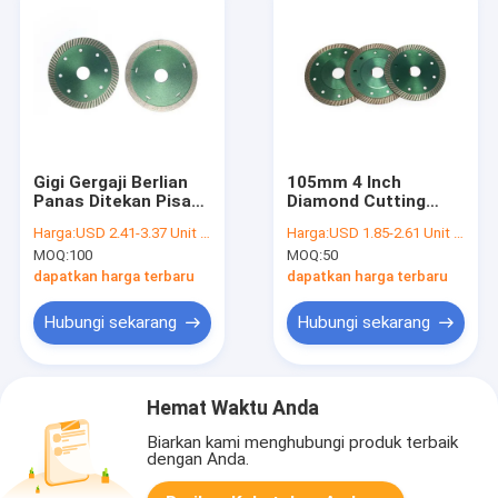
Gigi Gergaji Berlian
105mm 4 Inch
Panas Ditekan Pisau
Diamond Cutting
Gergaji Keramik
Wheel Porcelain
Harga:
USD 2.41-3.37 Unit price
Harga:
USD 1.85-2.61 Unit price
Untuk Penggiling
Ceramic Saw Blade
MOQ:
100
MOQ:
50
Sudut
dapatkan harga terbaru
dapatkan harga terbaru
Hubungi sekarang
Hubungi sekarang
Hemat Waktu Anda
Biarkan kami menghubungi produk terbaik
dengan Anda.