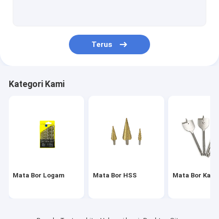
Pad Poles Basah
Bantalan Poles Kering
Terus
Bantalan Poles Beton
Pisau Gergaji Keramik
Kategori Kami
Bilah Gergaji Beton Berlian
Bilah Gergaji Batu Melingkar
Gergaji Lubang HSS
Alat Pemotong Ubin Kaca
Mata Bor Logam
Mata Bor HSS
Mata Bor Kayu