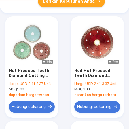
Berikan Kebutuhan Anda
Hot Pressed Teeth
Red Hot Pressed
Diamond Cutting
Teeth Diamond
Disc Pisau Gergaji
Cutting Disc Pisau
Harga:
USD 2.41-3.37 Unit price
Harga:
USD 2.41-3.37 Unit price
Keramik
Gergaji Keramik
MOQ:
100
MOQ:
100
dapatkan harga terbaru
dapatkan harga terbaru
Hubungi sekarang
Hubungi sekarang