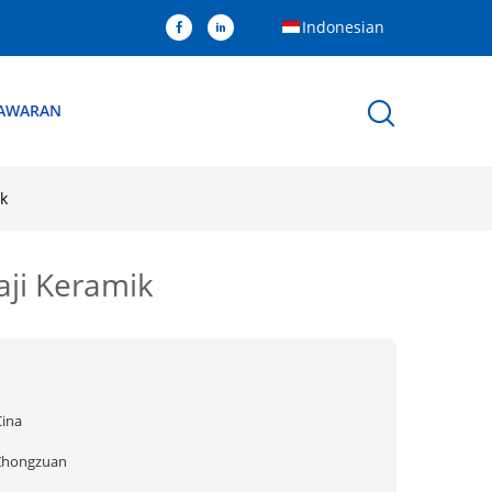
Indonesian
NAWARAN
k
aji Keramik
Cina
Zhongzuan