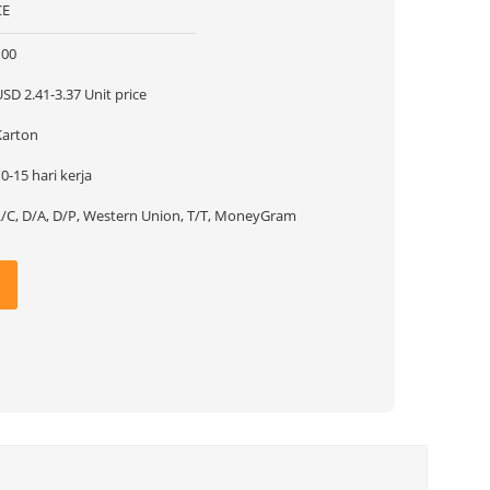
CE
100
SD 2.41-3.37 Unit price
Karton
0-15 hari kerja
L/C, D/A, D/P, Western Union, T/T, MoneyGram