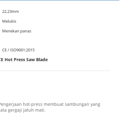
22.23mm
Melukis
Menekan panas
CE / ISO9001:2015
CE Hot Press Saw Blade
g. Pengerjaan hot-press membuat sambungan yang
ta gergaji jatuh mati.