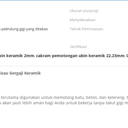
Ukuran punjung::
Menyelesaikan:
u pelindung gigi yang ditekan
Teknik Pemrosesan:
Sertifikasi:
bin keramik 2mm
cakram pemotongan ubin keramik 22.23mm
,
,
isau Gergaji Keramik
igi terutama digunakan untuk memotong batu, beton, dan keleren
 akan jauh lebih aman bagi Anda untuk bekerja tanpa takut gigi ma