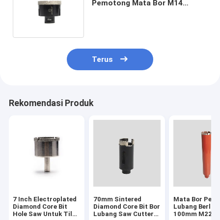
Pemotong Mata Bor M14
Benang Brazing Round Hole
Saw
Terus
Rekomendasi Produk
7 Inch Electroplated
70mm Sintered
Mata Bor Pem
Diamond Core Bit
Diamond Core Bit Bor
Lubang Berlia
Hole Saw Untuk Tile
Lubang Saw Cutter
100mm M22 U