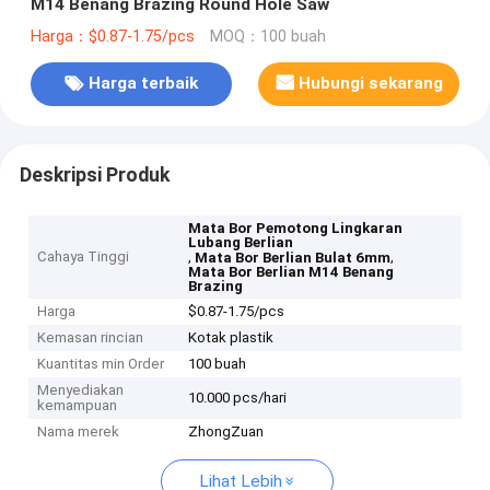
M14 Benang Brazing Round Hole Saw
Harga：$0.87-1.75/pcs
MOQ：100 buah
Harga terbaik
Hubungi sekarang
Deskripsi Produk
Mata Bor Pemotong Lingkaran
Lubang Berlian
Cahaya Tinggi
,
,
Mata Bor Berlian Bulat 6mm
Mata Bor Berlian M14 Benang
Brazing
Harga
$0.87-1.75/pcs
Kemasan rincian
Kotak plastik
Kuantitas min Order
100 buah
Menyediakan
10.000 pcs/hari
kemampuan
Nama merek
ZhongZuan
Lihat Lebih