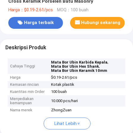
Cross Keramik Porselen Batu Masonry
Harga：$0.19-2.61/pcs
MOQ：100 buah
Harga terbaik
Hubungi sekarang
Deskripsi Produk
,
Mata Bor Ubin Karbida Kepala
Cahaya Tinggi
,
Mata Bor Ubin Hex Shank
Mata Bor Ubin Keramik 10mm
Harga
$0.19-2.61/pcs
Kemasan rincian
Kotak plastik
Kuantitas min Order
100 buah
Menyediakan
10.000 pcs/hari
kemampuan
Nama merek
ZhongZuan
Lihat Lebih