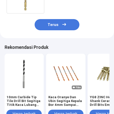
Keramik Porselen Batu
Masonry
Terus
Rekomendasi Produk
10mm Carbide Tip
Kaca Oranye Dan
YG8 ZINC Hex
Tile Drill Bit Segitiga
Ubin Segitiga Kepala
Shank Ceramic
Titik Kaca Lubang
Bor 4mm Sampai
Drill Bits Ema
Pemotong
12mm ISO9001
Kayu
Pengeboran
Harga terbaik
Harga terbaik
Harga terb