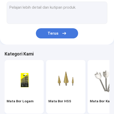
Mata Bor Batu
Pemotong berbentuk lingkaran
gergaji lubang logam
Terus
Pad Poles Basah
Bantalan Poles Kering
Kategori Kami
Bantalan Poles Beton
Pisau Gergaji Keramik
Bilah Gergaji Beton Berlian
Bilah Gergaji Batu Melingkar
Mata Bor Logam
Mata Bor HSS
Mata Bor Kayu
Alat Pemotong Ubin Kaca