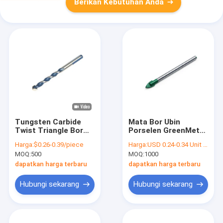
Berikan Kebutuhan Anda
Tungsten Carbide
Mata Bor Ubin
Twist Triangle Bor
Porselen GreenMetal
Mata Bor Logam
Tungsten Carbide
Harga:
$0.26-0.39/piece
Harga:
USD 0.24-0.34 Unit price
Triangle Shank
MOQ:
500
MOQ:
1000
dapatkan harga terbaru
dapatkan harga terbaru
Hubungi sekarang
Hubungi sekarang