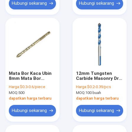
Hubungi sekarang
Hubungi sekarang
Mata Bor Kaca Ubin
12mm Tungsten
8mm Mata Bor
Carbide Masonry Drill
Heksagonal Shank
Bit Berujung Untuk
Harga:
$0.3-0.6/piece
Harga:
$0.2-0.39/pcs
Carbide
Dinding Semen Bata
MOQ:
500
MOQ:
100 buah
Beton
dapatkan harga terbaru
dapatkan harga terbaru
Hubungi sekarang
Hubungi sekarang