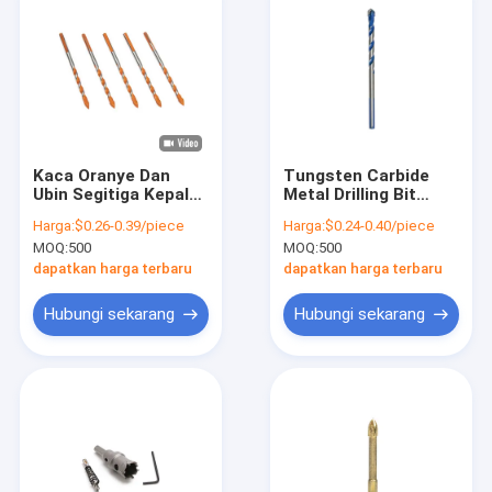
Kaca Oranye Dan
Tungsten Carbide
Ubin Segitiga Kepala
Metal Drilling Bit
Bor 4mm Sampai
Untuk Pengeboran
Harga:
$0.26-0.39/piece
Harga:
$0.24-0.40/piece
12mm ISO9001
Kaca
MOQ:
500
MOQ:
500
dapatkan harga terbaru
dapatkan harga terbaru
Hubungi sekarang
Hubungi sekarang
Rumah
Produk
Tentang kami