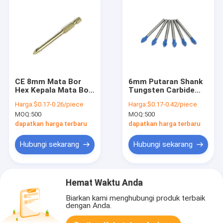
CE 8mm Mata Bor
6mm Putaran Shank
Hex Kepala Mata Bor
Tungsten Carbide
Karbida Semen Biru
Bor Kaca Ubin Mata
Harga:
$0.17-0.26/piece
Harga:
$0.17-0.42/piece
Bor Untuk Memotong
MOQ:
500
MOQ:
500
Kaca
dapatkan harga terbaru
dapatkan harga terbaru
Hubungi sekarang
Hubungi sekarang
Hemat Waktu Anda
Biarkan kami menghubungi produk terbaik
dengan Anda.