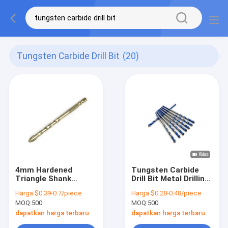
Tungsten Carbide Drill Bit
(20)
4mm Hardened
Tungsten Carbide
Triangle Shank
Drill Bit Metal Drilling
Tungsten Carbide
Bit Untuk
Harga:
$0.39-0.7/piece
Harga:
$0.28-0.48/piece
Bor Bits Untuk Baja
Pengeboran Beton
MOQ:
500
MOQ:
500
yang Dikeraskan
dapatkan harga terbaru
dapatkan harga terbaru