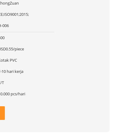
ZhongZuan
CE;ISO9001;2015;
H-006
300
USD0.55/piece
Kotak PVC
-10 hari kerja
T/T
0.000 pcs/hari