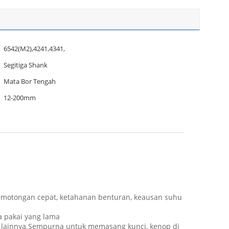
6542(M2),4241,4341,
Segitiga Shank
Mata Bor Tengah
12-200mm
, pemotongan cepat, ketahanan benturan, keausan suhu
a pakai yang lama
gam lainnya.Sempurna untuk memasang kunci, kenop di