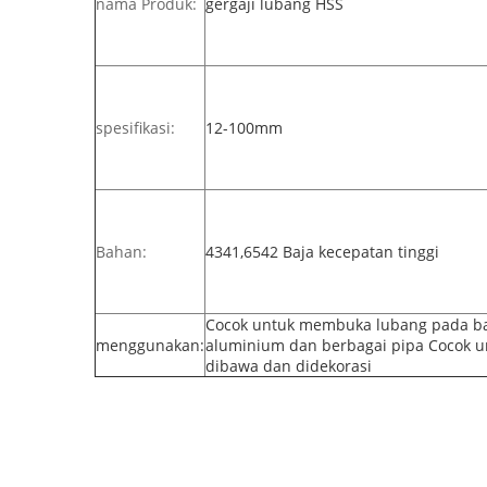
nama Produk:
gergaji lubang HSS
spesifikasi:
12-100mm
Bahan:
4341,6542 Baja kecepatan tinggi
Cocok untuk membuka lubang pada baj
menggunakan:
aluminium dan berbagai pipa Cocok u
dibawa dan didekorasi